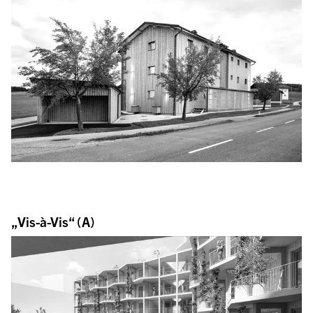
„Vis-à-Vis“ (A)