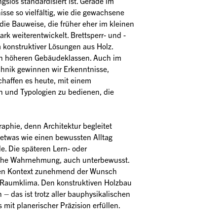
slos standardisiert ist. Gerade im 
e so vielfältig, wie die gewachsene 
ie Bauweise, die früher eher im kleinen 
k weiterentwickelt. Brettsperr- und -
konstruktiver Lösungen aus Holz. 
n höheren Gebäudeklassen. Auch im 
hnik gewinnen wir Erkenntnisse, 
haffen es heute, mit einem 
und Typologien zu bedienen, die 
aphie, denn Architektur begleitet 
etwas wie einen bewussten Alltag 
e. Die späteren Lern- oder 
che Wahrnehmung, auch unterbewusst. 
en Kontext zunehmend der Wunsch 
aumklima. Den konstruktiven Holzbau 
– das ist trotz aller bauphysikalischen 
it planerischer Präzision erfüllen. 