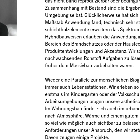
das nicht blind reproduzierbar oder bedingung
Zusammenhang mit Bestand sind die Ergebniss
Umgebung selbst. Glücklicherweise hat sich d
Maßstab Anwendung fand, technisch sehr star
schichtholzelemente erweitern das Spektrum 
Hybridbauweisen erlauben die Anwendung i
Bereich des Brandschutzes oder der Haustec
Produktentwicklungen und Akzeptanz. Wir sc
nachwachsenden Rohstoff Aufgaben zu lösen 
früher dem Massivbau vorbehalten waren.
Wieder eine Parallele zur menschlichen Biogr
immer auch Lebensstationen. Wir erleben so 
erstmals im Kindergarten oder der Volksschul
Arbeitsumgebungen prägen unsere ästhetis
Im Wohnungsbau findet sich auch im urban
nach Atmosphäre, Wärme und einem gutem R
so viel wie möglich auch sichtbar zu belassen 
Anforderungen unser Anspruch, den wir stets m
Davon zeugen einige Projekte.