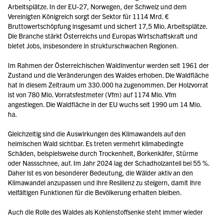
Arbeitsplätze. In der EU-27, Norwegen, der Schweiz und dem 
Vereinigten Königreich sorgt der Sektor für 1114 Mrd. € 
Bruttowertschöpfung insgesamt und sichert 17,5 Mio. Arbeitsplätze. 
Die Branche stärkt Österreichs und Europas Wirtschaftskraft und 
bietet Jobs, insbesondere in strukturschwachen Regionen.
Im Rahmen der Österreichischen Waldinventur werden seit 1961 der 
Zustand und die Veränderungen des Waldes erhoben. Die Waldfläche 
hat in diesem Zeitraum um 330.000 ha zugenommen. Der Holzvorrat 
ist von 780 Mio. Vorratsfestmeter (Vfm) auf 1174 Mio. Vfm 
angestiegen. Die Waldfläche in der EU wuchs seit 1990 um 14 Mio. 
ha.
Gleichzeitig sind die Auswirkungen des Klimawandels auf den 
heimischen Wald sichtbar. Es treten vermehrt klimabedingte 
Schäden, beispielsweise durch Trockenheit, Borkenkäfer, Stürme 
oder Nassschnee, auf. Im Jahr 2024 lag der Schadholzanteil bei 55 %. 
Daher ist es von besonderer Bedeutung, die Wälder aktiv an den 
Klimawandel anzupassen und ihre Resilienz zu steigern, damit ihre 
vielfältigen Funktionen für die Bevölkerung erhalten bleiben.
Auch die Rolle des Waldes als Kohlenstoffsenke steht immer wieder 