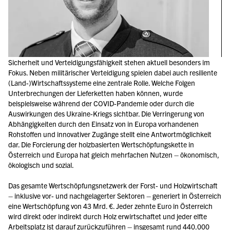
Sicherheit und Verteidigungsfähigkeit stehen aktuell besonders im 
Fokus. Neben militärischer Verteidigung spielen dabei auch resiliente 
(Land-)Wirtschaftssysteme eine zentrale Rolle. Welche Folgen 
Unterbrechungen der Lieferketten haben können, wurde 
beispielsweise während der COVID-Pandemie oder durch die 
Auswirkungen des Ukraine-Kriegs sichtbar. Die Verringerung von 
Abhängigkeiten durch den Einsatz von in Europa vorhandenen 
Rohstoffen und innovativer Zugänge stellt eine Antwortmöglichkeit 
dar. Die Forcierung der holzbasierten Wertschöpfungskette in 
Österreich und Europa hat gleich mehrfachen Nutzen – ökonomisch, 
ökologisch und sozial.
Das gesamte Wertschöpfungsnetzwerk der Forst- und Holzwirtschaft 
– inklusive vor- und nachgelagerter Sektoren – generiert in Österreich 
eine Wertschöpfung von 43 Mrd. €. Jeder zehnte Euro in Österreich 
wird direkt oder indirekt durch Holz erwirtschaftet und jeder elfte 
Arbeitsplatz ist darauf zurückzuführen – insgesamt rund 440.000 