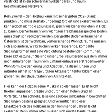
verstrickt ist in ein schwer nachvollziehbares und kaum 
beeinflussbares Netzwerk.
Kein Zweifel – der Holzbau kann mit seiner guten CO
2
- Bilanz 
punkten und muss deshalb unbedingt forciert und skaliert werden. Es 
kann jedoch nicht die Lösung sein, gleich wie bisher nur eben in Holz 
zu bauen. Der Verbrauch vom wichtigen Treibhausgasspeicher Boden 
muss drastisch reduziert werden. Der größte Bodenverbraucher in 
Österreich ist der Wohnbau, vorherrschende Wohn(t)räume müssen 
sich also ändern. Wir brauchen verkehrssparende, kompakte 
Siedlungsformen und eine Verdichtung bestehender Kommunen. 
Diese gibt es zuhauf. Sie sind unser Erbe, resultierend aus dem immer 
noch anhaltenden Traum vom Einfamilienhaus als erstrebenswerter 
Wohnform. Die Sanierung und Adaptierung dieser jungen und 
mitunter ästhetisch fragwürdigen Alltagsarchitektur bildem einen 
großen Teil der Bauaufgaben von Architekten.
Hier kann der Holzbau seine Muskeln spielen lassen. Er ist leicht, 
flexibel, anpassbar, präzise und durch einen hohen Grad an 
Vorfertigung für schnelle, leise und saubere Umbauten in bewohnten 
Siedlungen bestens geeignet. Und vermutlich ist dieser 
Einsatzbereich des Holzbaus in den kommenden Jahren leicht 
skalierbar. Denn immer öfter müssen sich private Bauleute aus 