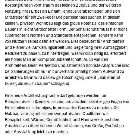
Kostengründen vom Traum des kleinen Zubaus und der weiteren 
Nutzung ihres Erbes als Einfamilienhaus verabschieden und sich 
Mitstreiter für ein Zwei-oder Dreiparteienhaus suchen. In diesem 
kleinen, privaten Wohnbau liegt das große Potenzial des einfachen 
Bauens in leicht verdichteter Form. Der Schallschutz muss hier nicht 
(überhöhten) Normen und Standards entsprechen, sondern kann 
von Nutzern selbst definiert werden. Dies bedeutet für Architekten 
und Planer viel Aufklärungsarbeit und Begleitung ihrer Auftraggeber. 
Reduziert zu bauen, zu hinterfragen, was wirklich nötig ist, erfordert 
ein hohes Maß an Kompromissbereitschaft. Auch von den 
Architekten. Denn Perfektion und ästhetisch höchste Ansprüche sind 
bei Sanierungen oft nur mit unverhältnismäßig hohem Aufwand zu 
erreichen. Dann wird das ewige Totschlagargument „Sanieren ist 
teurer, als neu zu bauen“ schlagend.
Eine neue Architektursprache darf gefunden werden, um 
Kompromisse in Szene zu setzen, um aus dem kleinteiligen Fügen von 
Einzelteilen ein stimmiges, interessantes Ganzes zu machen. Der 
Holzbau vermag mit seinen sympathischen Qualitäten wie 
Behaglichkeit, Wärme, Gemütlichkeit und Handwerkskunst den 
Abschied von übertriebenen Wohnträumen, von Größe, Perfektion 
oder Ausstattung leicht zu machen.